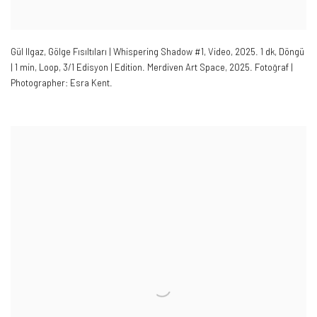
Gül Ilgaz
,
Gölge Fısıltıları | Whispering Shadow #1
,
Video
,
2025. 1 dk
,
Döngü
| 1 min
,
Loop
,
3/1 Edisyon | Edition. Merdiven Art Space
,
2025.
Fotoğraf |
Photographer: Esra Kent.