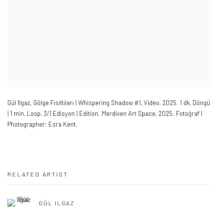
Gül Ilgaz
,
Gölge Fısıltıları | Whispering Shadow #1
,
Video
,
2025. 1 dk
,
Döngü
| 1 min
,
Loop
,
3/1 Edisyon | Edition. Merdiven Art Space
,
2025.
Fotoğraf |
Photographer: Esra Kent.
RELATED ARTIST
GÜL ILGAZ