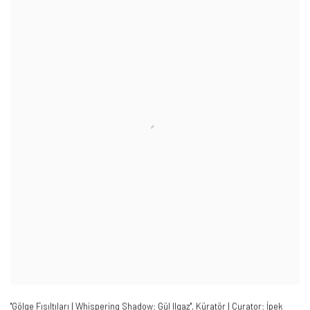
"Gölge Fısıltıları | Whispering Shadow: Gül Ilgaz"
,
Küratör | Curator: İpek